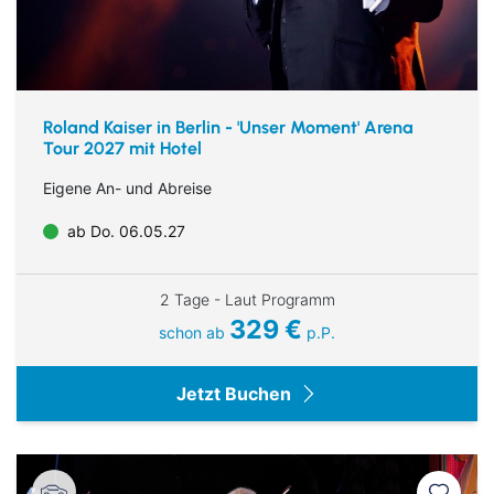
Roland Kaiser in Berlin - 'Unser Moment' Arena
Tour 2027 mit Hotel
Eigene An- und Abreise
ab Do. 06.05.27
2 Tage - Laut Programm
329 €
schon ab
p.P.
Jetzt Buchen