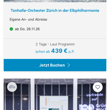
Kulturreisen
Europa
Tonhalle-Orchester Zürich in der Elbphilharmonie
Städtereisen
Eigene An- und Abreise
ab Do. 26.11.26
2 Tage - Laut Programm
439 €
schon ab
p.P.
Jetzt Buchen