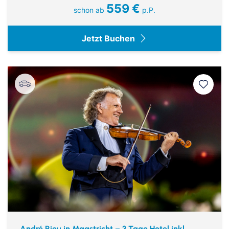
559 €
schon ab
p.P.
Jetzt Buchen
André Rieu in Maastricht – 3 Tage Hotel inkl.