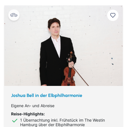
Suchen & Buchen
Bus
Reiseart
Eigenanreise
Deutschland
Flug
Europa
Joshua Bell in der Elbphilharmonie
Zielgebiet
Schiff
Weltweit
Eigene An- und Abreise
Reise-Highlights:
Suchen
1 Übernachtung inkl. Frühstück im The Westin
Hamburg über der Elbphilharmonie