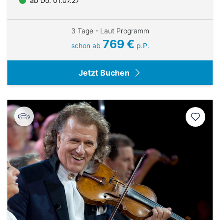
ab Do. 01.07.27
3 Tage - Laut Programm
769 €
schon ab
p.P.
Jetzt Buchen