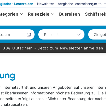
rgische -
Leserreisen
Newsletter
bergische-leserreisen@m-tour
ategorien
Reiseziele
Busreisen
Schiffsre
Reiseart
Zielge
Bus
Deu
30€ Gutschein -
Jetzt zum Newsletter anmelden
Eigenanreise
Eur
Flug
Welt
Schiff
rung
m Internetauftritt und unseren Angeboten auf unseren Inter
t überlassenen Informationen höchste Bedeutung zu. Die E
netseiten erfolgt ausschließlich unter Beachtung der nac
schutzgesetzen.