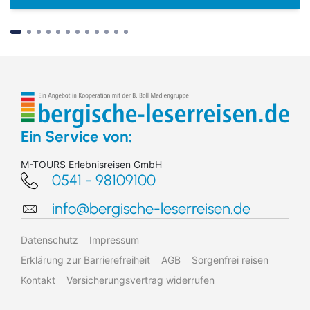
Suchen & Buchen
Ein Service von:
M-TOURS Erlebnisreisen GmbH
0541 - 98109100
Bus
info@bergische-leserreisen.de
Reiseart
Eigenanreise
Deutschland
Flug
Europa
Datenschutz
Impressum
Zielgebiet
Schiff
Weltweit
Erklärung zur Barrierefreiheit
AGB
Sorgenfrei reisen
Kontakt
Versicherungsvertrag widerrufen
Suchen