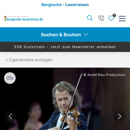
Bergische -
Leserreisen
0
Zurück
Zurück
Suchen & Buchen
Reisekategorien anzeigen
Reiseziele anzeigen
30€ Gutschein -
Jetzt zum Newsletter anmelden
Eigenanreise anzeigen
Aktivurlaub
Berlin
© André Rieu Productions
Alleinreisende
Hamburg
Advents- & Silvesterreisen
Dresden
Eventreisen
Leipzig
Eigenanreise
Nord- & Ostsee
Konzertreisen
Ruhr & Rhein