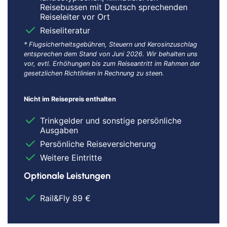
Reisebussen mit Deutsch sprechenden
Reiseleiter vor Ort
Reiseliteratur
* Flugsicherheitsgebühren, Steuern und Kerosinzuschlag
entsprechen dem Stand von Juni 2026. Wir behalten uns
vor, evtl. Erhöhungen bis zum Reiseantritt im Rahmen der
gesetzlichen Richtlinien in Rechnung zu steen.
Nicht im Reisepreis enthalten
Trinkgelder und sonstige persönliche
Dieser Inhalt wird von einem Drittanbieter gehostet. Durch das Zeigen der
Ausgaben
externen Inhalte akzeptierst du die
Nutzungsbedingungen
von
Persönliche Reiseversicherung
youtube.com.
Weitere Eintritte
Video anzeigen
Nicht erneut fragen
Optionale Leistungen
Rail&Fly 89 €