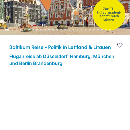
Zur EU-
Kulturreisen
Europa
Ratspräsident-
schaft nach
Litauen
Städtereisen
Baltikum Reise - Politik in Lettland & Litauen
Fluganreise ab Düsseldorf, Hamburg, München
und Berlin Brandenburg