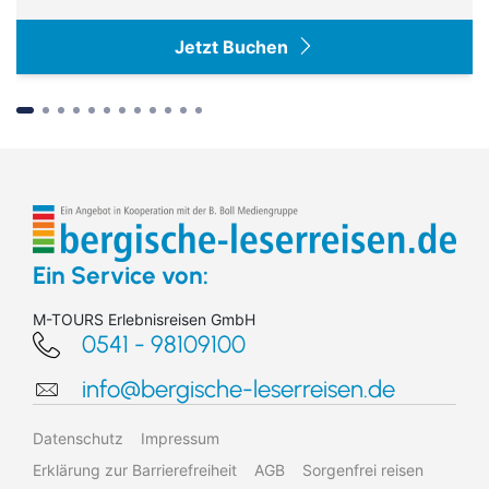
Jetzt Buchen
Suchen & Buchen
Ein Service von:
M-TOURS Erlebnisreisen GmbH
0541 - 98109100
Bus
info@bergische-leserreisen.de
Reiseart
Eigenanreise
Deutschland
Flug
Europa
Datenschutz
Impressum
Zielgebiet
Schiff
Weltweit
Erklärung zur Barrierefreiheit
AGB
Sorgenfrei reisen