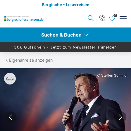
Bergische -
Leserreisen
0
Zurück
Zurück
Suchen & Buchen
Reisekategorien anzeigen
Reiseziele anzeigen
30€ Gutschein -
Jetzt zum Newsletter anmelden
Eigenanreise anzeigen
Aktivurlaub
Berlin
© Steffen Schmid
Alleinreisende
Hamburg
Advents- & Silvesterreisen
Dresden
Eventreisen
Leipzig
Eigenanreise
Nord- & Ostsee
Konzertreisen
Ruhr & Rhein