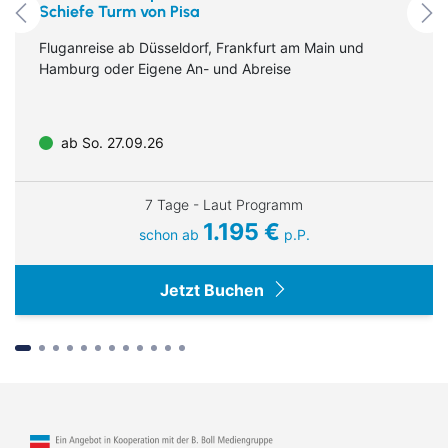
Schiefe Turm von Pisa
Ausflugstipps oder die Weiterreise zum Hauptbahnhof oder
Belgrade Chamber Orchestra
© Sebastian Madej_Deutsche Klassik
Motel One
Flughafen steht Ihnen das Personal jederzeit gerne
Fluganreise ab Düsseldorf, Frankfurt am Main und
unterstützend zur Seite.
Serena Sáenz - Sopran
Hamburg oder Eigene An- und Abreise
Daniel Hope - Violine und Moderation
Martynas Levickis - Akkordeon
ab So. 27.09.26
Katharina Thalbach - Rezitation
Motel One Hamburg
Motel One Hamburg
Fleetinsel
Fleetinsel
Daniel Geiss - Leitung
7 Tage - Laut Programm
Motel One
Motel One
1.195 €
schon ab
p.P.
Jetzt Buchen
Suchen & Buchen