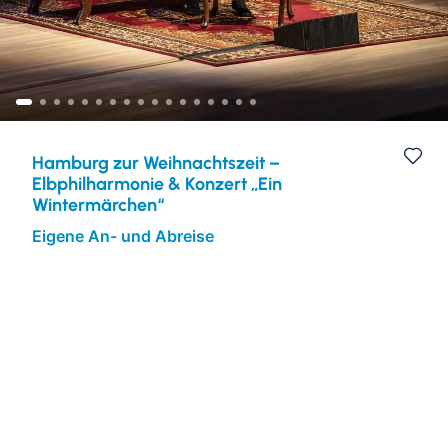
Kulturreisen
Europa
Städtereisen
Hamburg zur Weihnachtszeit –
Elbphilharmonie & Konzert „Ein
Wintermärchen“
Eigene An- und Abreise