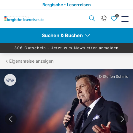
Bergische -
Leserreisen
0
Zurück
Zurück
Suchen & Buchen
Reisekategorien anzeigen
Reiseziele anzeigen
30€ Gutschein -
Jetzt zum Newsletter anmelden
Eigenanreise anzeigen
Aktivurlaub
Berlin
© Steffen Schmid
Alleinreisende
Hamburg
Advents- & Silvesterreisen
Dresden
Eventreisen
Leipzig
Eigenanreise
Nord- & Ostsee
Konzertreisen
Ruhr & Rhein