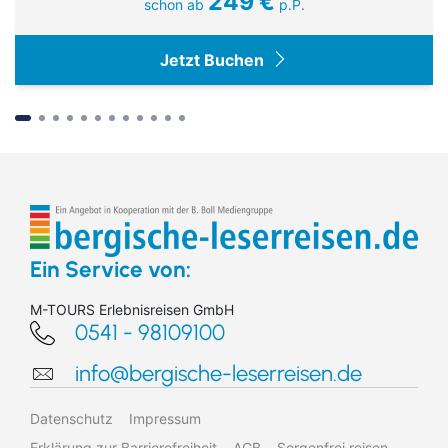
249 €
schon ab
p.P.
Jetzt Buchen
Suchen & Buchen
Ein Service von:
M-TOURS Erlebnisreisen GmbH
0541 - 98109100
Bus
info@bergische-leserreisen.de
Reiseart
Eigenanreise
Deutschland
Flug
Europa
Datenschutz
Impressum
Zielgebiet
Schiff
Weltweit
Erklärung zur Barrierefreiheit
AGB
Sorgenfrei reisen