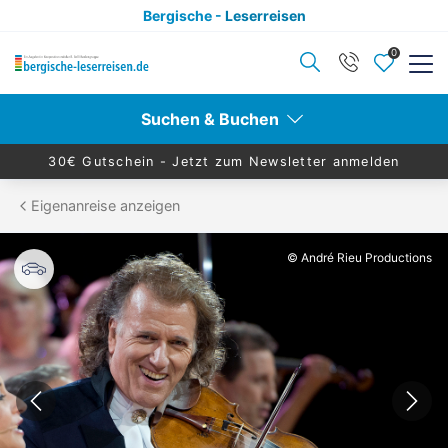
Bergische -
Leserreisen
0
Zurück
Zurück
Suchen & Buchen
Reisekategorien anzeigen
Reiseziele anzeigen
30€ Gutschein -
Jetzt zum Newsletter anmelden
Eigenanreise anzeigen
Aktivurlaub
Berlin
© André Rieu Productions
Alleinreisende
Hamburg
Advents- & Silvesterreisen
Dresden
Eventreisen
Leipzig
Eigenanreise
Nord- & Ostsee
Konzertreisen
Ruhr & Rhein