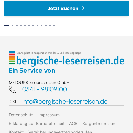
Jetzt Buchen
Suchen & Buchen
Ein Service von:
M-TOURS Erlebnisreisen GmbH
0541 - 98109100
Bus
info@bergische-leserreisen.de
Reiseart
Eigenanreise
Deutschland
Flug
Europa
Datenschutz
Impressum
Zielgebiet
Schiff
Weltweit
Erklärung zur Barrierefreiheit
AGB
Sorgenfrei reisen
Kontakt
Versicherungsvertrag widerrufen